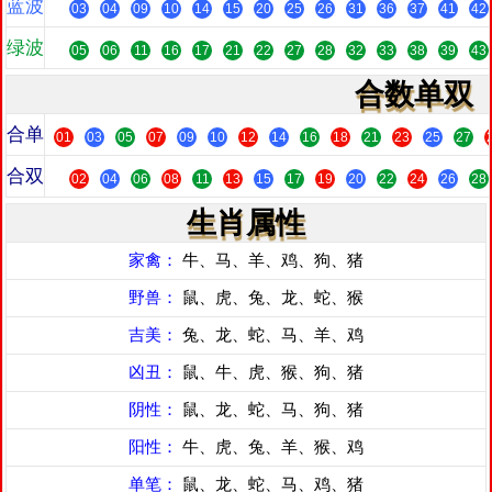
蓝波
03
04
09
10
14
15
20
25
26
31
36
37
41
42
绿波
05
06
11
16
17
21
22
27
28
32
33
38
39
43
合数单双
合单
01
03
05
07
09
10
12
14
16
18
21
23
25
27
合双
02
04
06
08
11
13
15
17
19
20
22
24
26
28
生肖属性
家禽：
牛、马、羊、鸡、狗、猪
野兽：
鼠、虎、兔、龙、蛇、猴
吉美：
兔、龙、蛇、马、羊、鸡
凶丑：
鼠、牛、虎、猴、狗、猪
阴性：
鼠、龙、蛇、马、狗、猪
阳性：
牛、虎、兔、羊、猴、鸡
单笔：
鼠、龙、蛇、马、鸡、猪