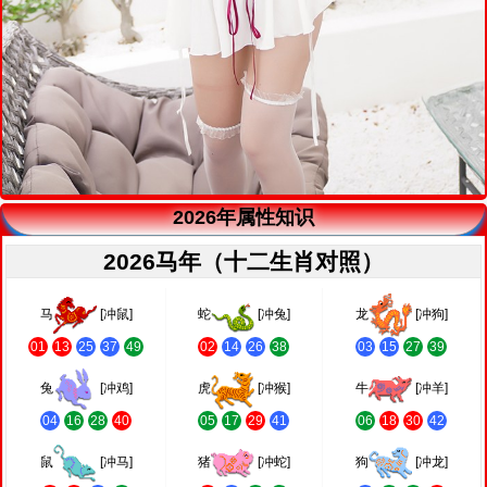
2026年属性知识
2026马年（十二生肖对照）
马
[冲鼠]
蛇
[冲兔]
龙
[冲狗]
01
13
25
37
49
02
14
26
38
03
15
27
39
兔
[冲鸡]
虎
[冲猴]
牛
[冲羊]
04
16
28
40
05
17
29
41
06
18
30
42
鼠
[冲马]
猪
[冲蛇]
狗
[冲龙]