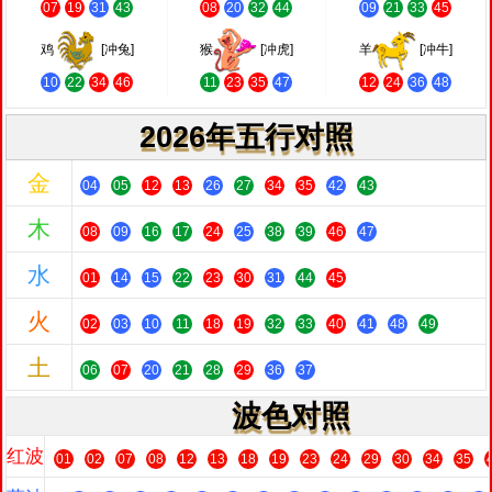
07
19
31
43
08
20
32
44
09
21
33
45
鸡
[冲兔]
猴
[冲虎]
羊
[冲牛]
10
22
34
46
11
23
35
47
12
24
36
48
2026年五行对照
金
04
05
12
13
26
27
34
35
42
43
木
08
09
16
17
24
25
38
39
46
47
水
01
14
15
22
23
30
31
44
45
火
02
03
10
11
18
19
32
33
40
41
48
49
土
06
07
20
21
28
29
36
37
波色对照
红波
01
02
07
08
12
13
18
19
23
24
29
30
34
35