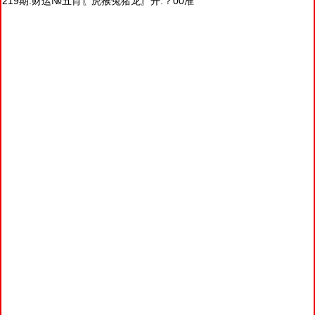
219期:财运№五肖〖虎猴兔猪龙〗开:？00准