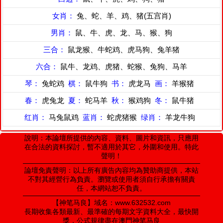
女肖：
兔、蛇、羊、鸡、猪(五宫肖)
男肖：
鼠、牛、虎、龙、马、猴、狗
三合：
鼠龙猴、牛蛇鸡、虎马狗、兔羊猪
六合：
鼠牛、龙鸡、虎猪、蛇猴、兔狗、马羊
琴：
兔蛇鸡
棋：
鼠牛狗
书：
虎龙马
画：
羊猴猪
春：
虎兔龙
夏：
蛇马羊
秋：
猴鸡狗
冬：
鼠牛猪
红肖：
马兔鼠鸡
蓝肖：
蛇虎猪猴
绿肖：
羊龙牛狗
說明：本論壇所提供的內容、資料、圖片和資訊，只應用
在合法的資料探討，暫不適用於其它，外圍和使用。特此
聲明！
論壇免責聲明：以上所有廣告內容均為贊助商提供，本站
不對其經營行為負責。瀏覽或使用者須自行承擔有關責
任，本網站恕不負責。
【神笔马良】域名：www.632532.com
長期收集各類最新、最準確的每期文字資料大全，最快開
獎，公式規律盡在澳門神笔马良